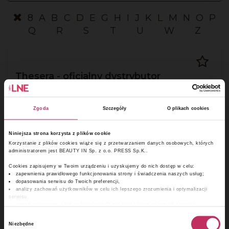
8
A
B
C
D
E
G
H
I
J
K
L
M
N
O
P
Q
R
S
T
U
W
Z
Thesera - oficjalny dystrybutor
NanoAesthetics
Zgoda
Szczegóły
O plikach cookies
✕
thesera.pl
Niniejsza strona korzysta z plików cookie
Korzystanie z plików cookies wiąże się z przetwarzaniem danych osobowych, których
administratorem jest BEAUTY IN Sp. z o.o. PRESS Sp.K..
Cookies zapisujemy w Twoim urządzeniu i uzyskujemy do nich dostęp w celu:
zapewnienia prawidłowego funkcjonowania strony i świadczenia naszych usług;
dopasowania serwisu do Twoich preferencji,
analizy zachowań użytkowników w celu ich lepszego zrozumienia i optymalizacji
8belle
serwisu.
remarketingowym, czyli wyświetlania Ci naszych reklam na innych stronach.
Wybór
Wykorzystujemy pliki cookies własne oraz naszych partnerów. Szczegółowe informacje
Niezbędne
o przetwarzaniu Twoich danych osobowych, w tym o sposobie, w jaki my i nasi