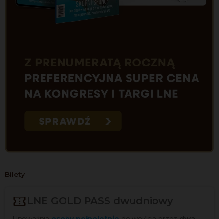
Bilety

LNE GOLD PASS dwudniowy
Upoważnia
osoby pełnoletnie
do wejścia przez
dwa