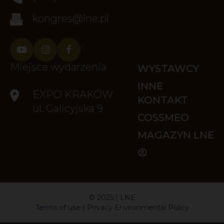
kongres@lne.pl
Miejsce wydarzenia
WYSTAWCY
INNE
EXPO KRAKÓW
KONTAKT
ul. Galicyjska 9
COSSMEO
MAGAZYN LNE
ACCOUNT_CIRCLE
© 2025 | LNE
Terms of use
|
Privacy Environmental Policy