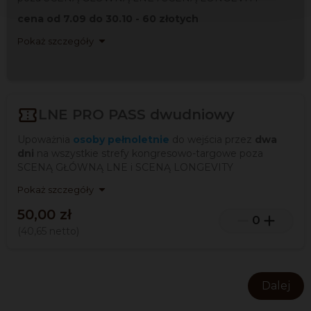
cena od 7.09 do 30.10 - 60 złotych

Pokaż szczegóły

LNE PRO PASS dwudniowy
Upoważnia
osoby pełnoletnie
do wejścia przez
dwa
dni
na wszystkie strefy kongresowo-targowe poza
SCENĄ GŁÓWNĄ LNE i SCENĄ LONGEVITY

Pokaż szczegóły
50,00 zł


0
(40,65
netto
)
Dalej