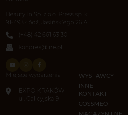
Beauty In Sp. z o.o. Press sp. k.
91-493 Łódź, Jasińskiego 26 A
(+48) 42 661 63 30
kongres@lne.pl
Miejsce wydarzenia
WYSTAWCY
INNE
EXPO KRAKÓW
KONTAKT
ul. Galicyjska 9
COSSMEO
MAGAZYN LNE
ACCOUNT_CIRCLE